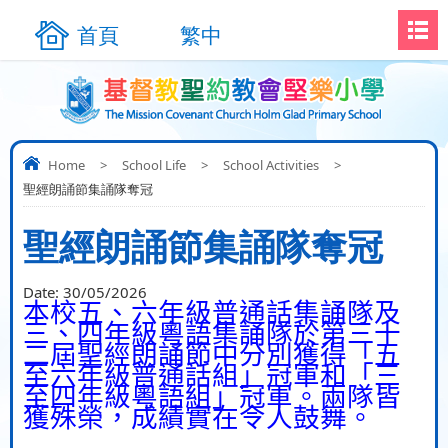
首頁
繁中
Home
>
School Life
>
School Activities
>
聖經朗誦節集誦隊奪冠
聖經朗誦節集誦隊奪冠
Date:
30/05/2026
本校五、六年級普
通話集誦隊及
三、四年級
粵語集誦隊於第三十
二屆聖經朗誦節中分別獲得
「
五
至六年級普通話
組
」
冠軍和
「
三
至四年級粵語組
」
冠軍
。
兩隊皆
獲殊榮，成績實在令人鼓舞。