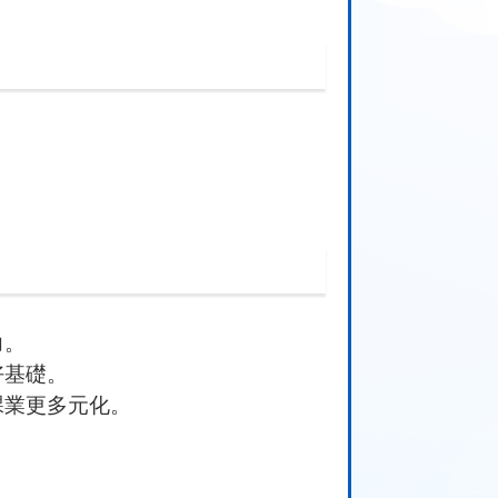
力。
好
基礎。
課
業更多元化。