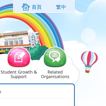
首頁
繁中
Student Growth &
Related
Support
Organisations
科