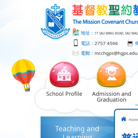
地址：
77 SAU MING ROAD, SAU MA
電話：
2757 4566
電郵：
mcchgps@hgps.edu
School Profile
Admission and
Graduation
Hom
Teaching and
Learning