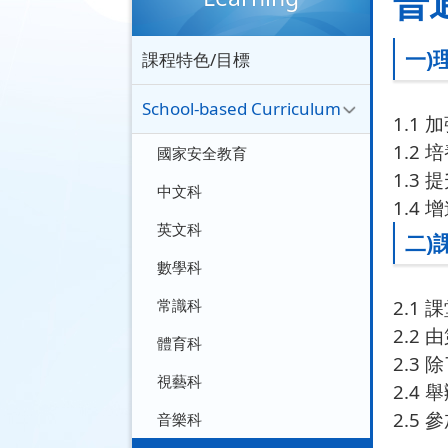
普
一)
課程特色/目標
School-based Curriculum
1.1
1.2
國家安全教育
1.3
中文科
1.4
英文科
二)
數學科
常識科
2.1
2.2
體育科
2.3
視藝科
2.4
2.5
音樂科
•