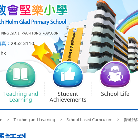
U PING ESTATE, KWUN TONG, KOWLOON
傳真：
2952 3110
.hk
Teaching and
Student
School Life
Learning
Achievements
e
>
Teaching and Learning
>
School-based Curriculum
>
普通話