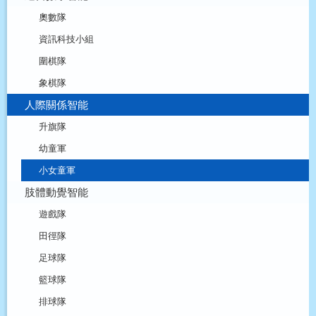
奧數隊
資訊科技小組
圍棋隊
象棋隊
人際關係智能
升旗隊
幼童軍
小女童軍
肢體動覺智能
遊戲隊
田徑隊
足球隊
籃球隊
排球隊