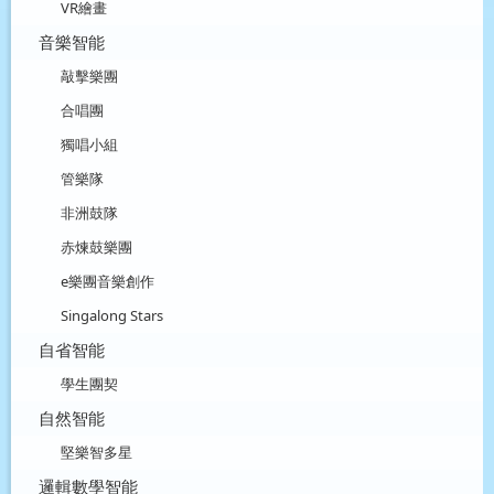
VR繪畫
音樂智能
敲擊樂團
合唱團
獨唱小組
管樂隊
非洲鼓隊
赤煉鼓樂團
e樂團音樂創作
Singalong Stars
自省智能
學生團契
自然智能
堅樂智多星
邏輯數學智能