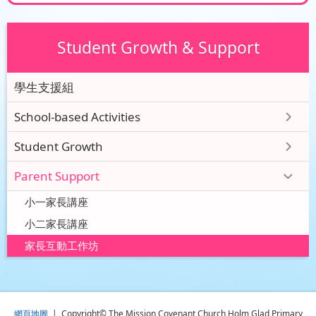
Student Growth & Support
學生支援組
School-based Activities
Student Growth
Parent Support
小一家長講座
小二家長講座
家長互動工作坊
網頁地圖
| Copyright© The Mission Covenant Church Holm Glad Primary