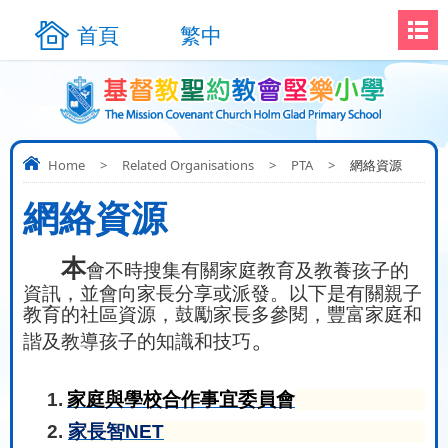
首頁
繁中
Home
>
Related Organisations
>
PTA
>
網絡資源
網絡資源
本
會不時
搜
集有關家庭教育及教養孩子的
資訊，並會向家長
分
享或派發。以下是有關親子
教育的社區資源，鼓勵家長多參閱，豐富家庭和
。
諧及教導孩子的知識和技巧
1.
家庭與學校合作事宜委員會
2.
家長智NET