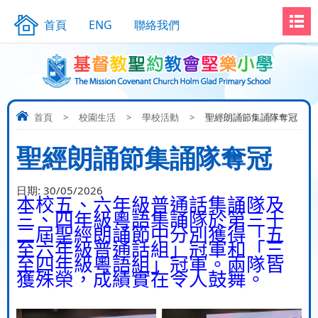
首頁
ENG
聯絡我們
首頁
>
校園生活
>
學校活動
>
聖經朗誦節集誦隊奪冠
聖經朗誦節集誦隊奪冠
日期:
30/05/2026
本校五、六年級普
通話集誦隊及
三、四年級
粵語集誦隊於第三十
二屆聖經朗誦節中分別獲得
「
五
至六年級普通話
組
」
冠軍和
「
三
至四年級粵語組
」
冠軍
。
兩隊皆
獲殊榮，成績實在令人鼓舞。