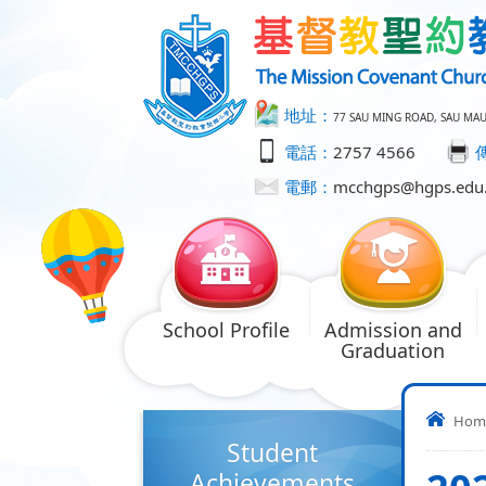
地址：
77 SAU MING ROAD, SAU MA
電話：
2757 4566
電郵：
mcchgps@hgps.edu
School Profile
Admission and
Graduation
Hom
Student
Achievements