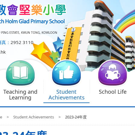
U PING ESTATE, KWUN TONG, KOWLOON
傳真：
2952 3110
.hk
Teaching and
Student
School Life
Learning
Achievements
e
>
Student Achievements
>
2023-24年度