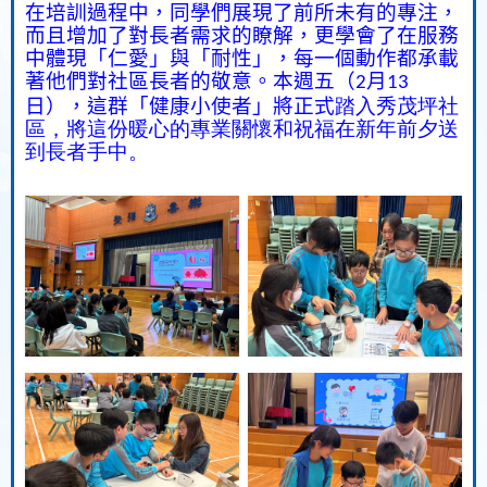
在培訓過程中，同學們展現了前所未有的專注，
而且增加了對長者需求的瞭解，更學會了在服務
中體現「仁愛」與「耐性」，每一個動作都承載
著他們對社區長者的敬意。本週五（
月
2
13
日），這群「健康小使者」將正式
踏入秀茂坪社
區，將這份暖心的專業關懷和祝福在新年前夕送
到長者手中。