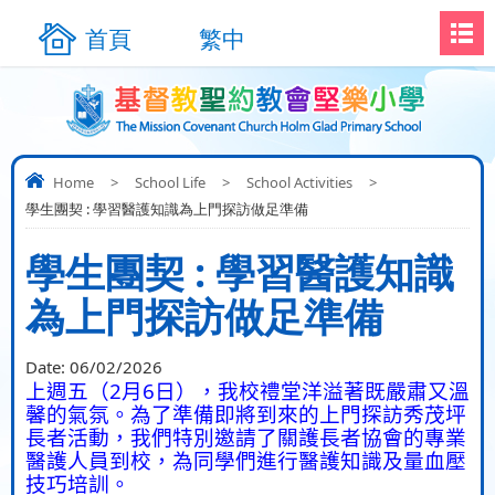
首頁
繁中
Home
>
School Life
>
School Activities
>
學生團契 : 學習醫護知識為上門探訪做足準備
學生團契 : 學習醫護知識
為上門探訪做足準備
Date:
06/02/2026
2
6
上週五（
月
日），我校禮堂洋溢著既嚴肅又溫
馨的氣氛。為了準備即將到來的上門探訪秀茂坪
長者活動，我們特別邀請了關護長者協會的專業
醫護人員到校，為同學們進行醫護知識及量血壓
技巧培訓。