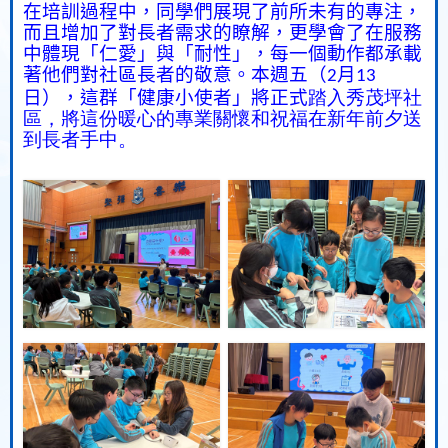
在培訓過程中，同學們展現了前所未有的專注，
而且增加了對長者需求的瞭解，更學會了在服務
中體現「仁愛」與「耐性」，每一個動作都承載
著他們對社區長者的敬意。本週五（
月
2
13
日），這群「健康小使者」將正式
踏入秀茂坪社
區，將這份暖心的專業關懷和祝福在新年前夕送
到長者手中。