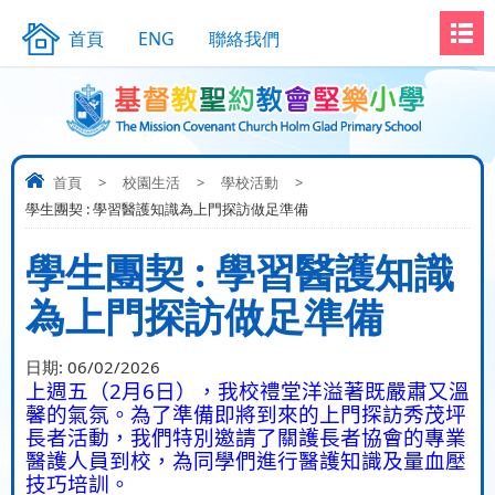
首頁
ENG
聯絡我們
首頁
>
校園生活
>
學校活動
>
學生團契 : 學習醫護知識為上門探訪做足準備
學生團契 : 學習醫護知識
為上門探訪做足準備
日期:
06/02/2026
2
6
上週五（
月
日），我校禮堂洋溢著既嚴肅又溫
馨的氣氛。為了準備即將到來的上門探訪秀茂坪
長者活動，我們特別邀請了關護長者協會的專業
醫護人員到校，為同學們進行醫護知識及量血壓
技巧培訓。