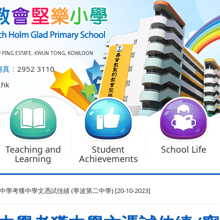
U PING ESTATE, KWUN TONG, KOWLOON
傳真：
2952 3110
.hk
Teaching and
Student
School Life
Learning
Achievements
考獲中學文憑試佳績 (寧波第二中學) [20-10-2023]