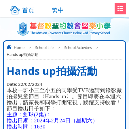
首頁
繁中
Home
>
School Life
>
School Activities
>
Hands up拍攝活動
Hands up拍攝活動
Date:
22/02/2024
本校一班小三至小五的同學受
TVB
邀請到錄影廠
拍攝兒童節目〈
Hands up
〉。節目即將在本週六
播出，請家長和同學打開電視，踴躍支持收看！
節目播出日子如下：
主題：劍球
(2
集
)
：
播出日期：
2024
年
2
月
24
日（星期六）
播出時間：
1630