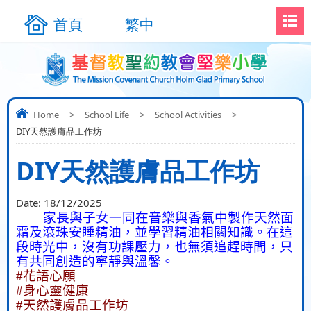
首頁
繁中
Home
>
School Life
>
School Activities
>
DIY天然護膚品工作坊
DIY天然護膚品工作坊
Date:
18/12/2025
家長與子女一同在音樂與香氣中製作天然面
霜及滾珠安睡精油，並學習精油相關知識。在這
段時光中，沒有功課壓力，也無須追趕時間，只
有共同創造的寧靜與溫馨。
#
花語心願
#
身心靈健康
#
天然護膚品工作坊