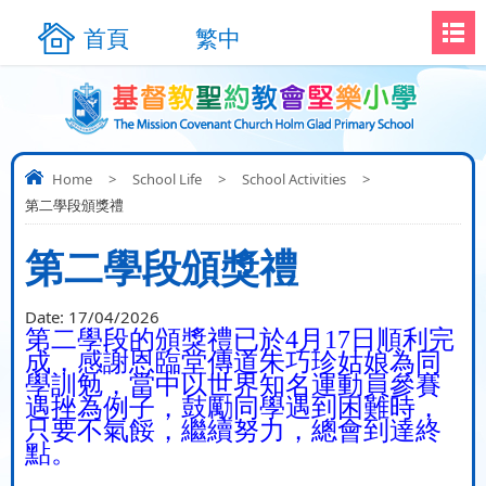
首頁
繁中
Home
>
School Life
>
School Activities
>
第二學段頒獎禮
第二學段頒獎禮
Date:
17/04/2026
第二學段的頒獎禮已於
4
月
17
日順利完
成，感謝恩臨堂傳道朱巧珍姑娘為同
學訓勉，當中以世界知名運動員參賽
遇挫為例子，鼓勵同學遇到困難時，
只要不氣餒，繼續努力，總會到達終
點。