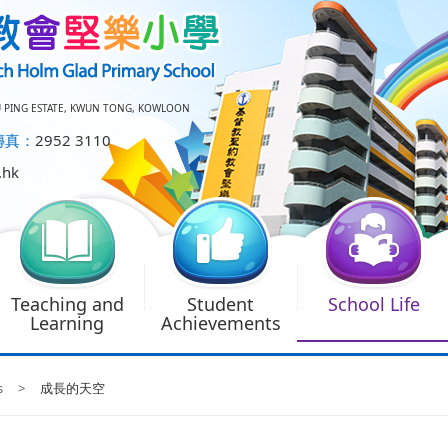
U PING ESTATE, KWUN TONG, KOWLOON
傳真：
2952 3110
.hk
Teaching and
Student
School Life
Learning
Achievements
s
>
成長的天空