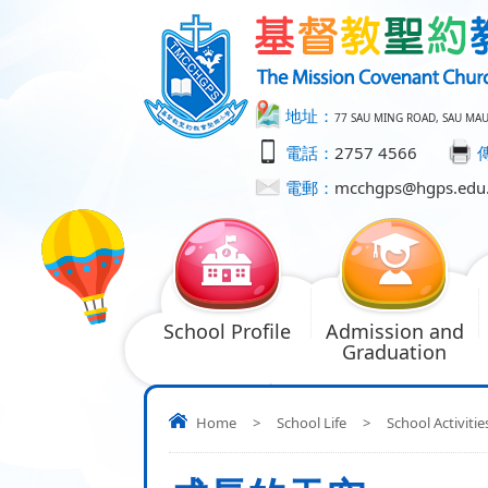
地址：
77 SAU MING ROAD, SAU MA
電話：
2757 4566
電郵：
mcchgps@hgps.edu
School Profile
Admission and
Graduation
Home
>
School Life
>
School Activitie