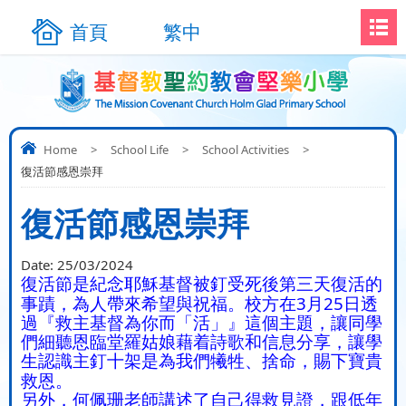
首頁
繁中
Home
>
School Life
>
School Activities
>
復活節感恩崇拜
復活節感恩崇拜
Date:
25/03/2024
復活節是紀念耶穌基督被釘受死後第三天復活的
3
25
事蹟，為人帶來希望與祝福。校方在
月
日透
過『救主基督為你而「活」』這個主題，讓同學
們細聽恩臨堂羅姑娘藉着詩歌和信息分享，讓學
生認識主釘十架是為我們犧牲、捨命，賜下寶貴
救恩。
另外，何佩珊老師講述了自己得救見證，跟低年