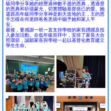
級同學分享她的經歷過神數不盡的恩典，透過督
的恩典和祈禱蒙允，切實體驗基督捨己的愛。她
還跟高年級同學分享神是創天造地的主，主的恩
手怎樣在何老師爸爸患病中賜予她和家人平
安。
最後，要感謝一班一直支持學校的家長踴躍及投
入參加活動。在低年級崇拜中，安排了家長大合
照環節，誠願家長與學校一起以基督化教育建立
學生生命。