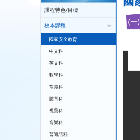
國
課程特色/目標
(一
校本課程
促
國家安全教育
中文科
英文科
數學科
常識科
體育科
視藝科
音樂科
普通話科