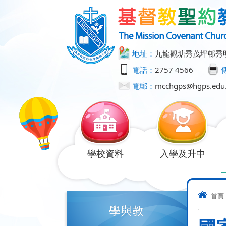
地址：
九龍觀塘秀茂坪邨秀
電話：
2757 4566
電郵：
mcchgps@hgps.edu
學校資料
入學及升中
首頁
學與教