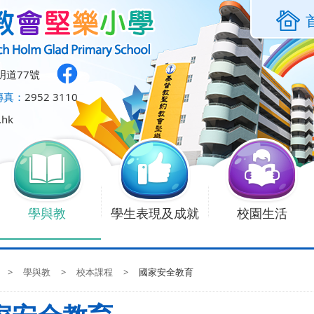
明道77號
傳真：
2952 3110
.hk
學與教
學生表現及成就
校園生活
>
學與教
>
校本課程
>
國家安全教育