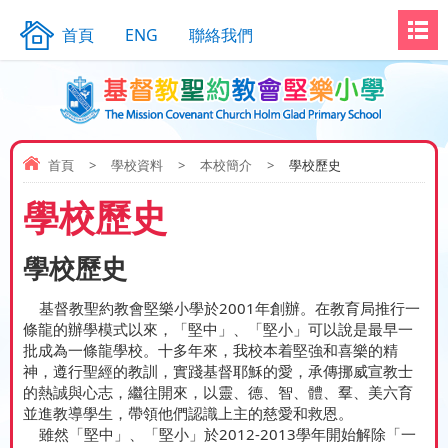
首頁
ENG
聯絡我們
首頁
>
學校資料
>
本校簡介
>
學校歷史
學校歷史
學校歷史
基督教聖約教會堅樂小學於2001年創辦。在教育局推行一
條龍的辦學模式以來，「堅中」、「堅小」可以說是最早一
批成為一條龍學校。十多年來，我校本着堅強和喜樂的精
神，遵行聖經的教訓，實踐基督耶穌的愛，承傳挪威宣教士
的熱誠與心志，繼往開來，以靈、德、智、體、羣、美六育
並進教導學生，帶領他們認識上主的慈愛和救恩。
雖然「堅中」、「堅小」於2012-2013學年開始解除「一