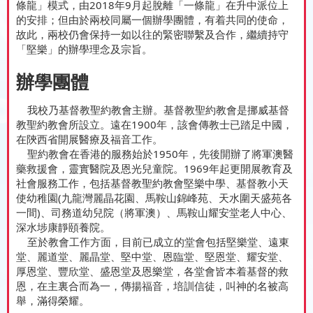
條龍」模式，由2018年9月起脫離「一條龍」在升中派位上
的安排；但由於兩校同屬一個辦學團體，有着共同的使命，
故此，兩校仍會保持一如以往的緊密聯繫及合作，繼續持守
「堅樂」的辦學理念及宗旨。
辦學團體
我校乃基督教聖約教會主辦。基督教聖約教會是挪威基督
教聖約教會所設立。遠在1900年，該會傳教士已踏足中國，
在陝西省開展醫療及福音工作。
聖約教會在香港的服務始於1950年，先後開辦了將軍澳醫
藥救援會，靈實醫院及恩光兒童院。1969年起更開展教育及
社會服務工作，包括基督教聖約教會堅樂中學、基督教小天
使幼稚園(九龍灣麗晶花園、馬鞍山錦峰苑、天水圍天盛苑各
一間)、司務道幼兒院（將軍澳）、馬鞍山耀安堂老人中心、
深水埗康靜頤養院。
至於教會工作方面，目前已成立的堂會包括堅樂堂、遠東
堂、麗道堂、麗晶堂、堅中堂、恩臨堂、堅恩堂、耀安堂、
厚恩堂、豐欣堂、盛恩堂及恩樂堂，各堂會皆本着基督的救
恩，在主裏合而為一，傳揚福音，培訓信徒，叫神的名被高
舉，滿得榮耀。