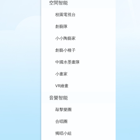
空間智能
校園電視台
創藝隊
小小陶藝家
創藝小種子
中國水墨畫隊
小畫家
VR繪畫
音樂智能
敲擊樂團
合唱團
獨唱小組