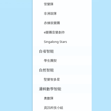
管樂隊
非洲鼓隊
赤煉鼓樂團
e樂團音樂創作
Singalong Stars
自省智能
學生團契
自然智能
堅樂智多星
邏輯數學智能
奧數隊
資訊科技小組