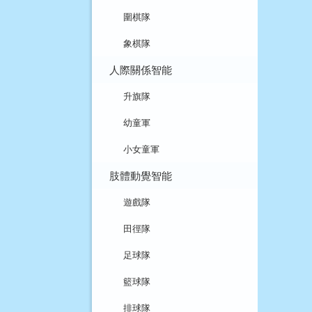
圍棋隊
象棋隊
人際關係智能
升旗隊
幼童軍
小女童軍
肢體動覺智能
遊戲隊
田徑隊
足球隊
籃球隊
排球隊