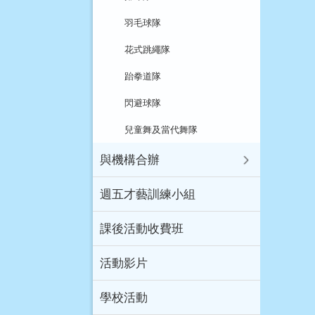
羽毛球隊
花式跳繩隊
跆拳道隊
閃避球隊
兒童舞及當代舞隊
與機構合辦
週五才藝訓練小組
課後活動收費班
活動影片
學校活動