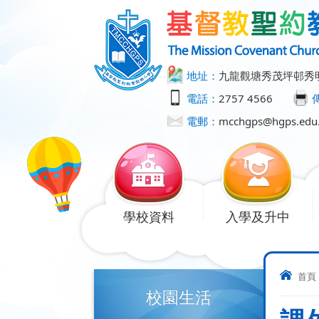
地址：
九龍觀塘秀茂坪邨秀
電話：
2757 4566
電郵：
mcchgps@hgps.edu
學校資料
入學及升中
首頁
校園生活