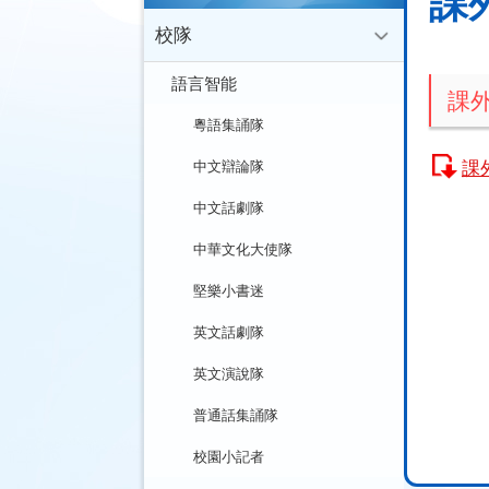
課
校隊
語言智能
課
粵語集誦隊
課
中文辯論隊
中文話劇隊
中華文化大使隊
堅樂小書迷
英文話劇隊
英文演說隊
普通話集誦隊
校園小記者