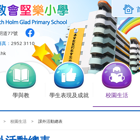
明道77號
傳真：
2952 3110
.hk
學與教
學生表現及成就
校園生活
>
校園生活
>
課外活動總表