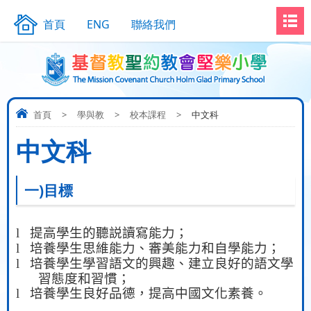
首頁
ENG
聯絡我們
首頁
>
學與教
>
校本課程
>
中文科
中文科
一)目標
l
提高學生的聽説讀寫能力；
l
培養學生思維能力、審美能力和自學能力；
l
培養學生學習語文的興趣、建立良好的語文學
習態度和習慣；
l
培養學生良好品德，提高中國文化素養
。