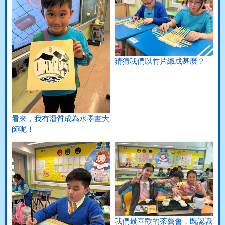
猜猜我們以竹片織成甚麼？
看來，我有潛質成為水墨畫大
師呢！
我們最喜歡的茶藝會，既認識