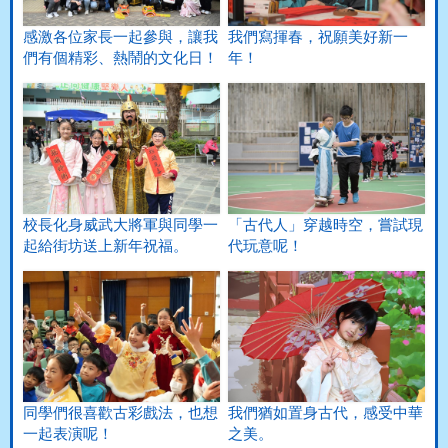
感激各位家長一起參與，讓我
我們寫揮春，祝願美好新一
們有個精彩、熱鬧的文化日！
年！
校長化身威武大將軍與同學一
「古代人」穿越時空，嘗試現
起給街坊送上新年祝福。
代玩意呢！
同學們很喜歡古彩戲法，也想
我們猶如置身古代，感受中華
一起表演呢！
之美。