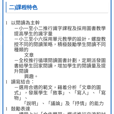
二)課程特色
l
以閱讀為主幹
－小一至小二推行識字課程及採用圖書教學
提高學生的識字量
－小三至小六採用單元教學的設計，螺旋教
授不同的閱讀策略，積極鼓勵學生閱讀不同
種類的
文章
－全校推行循環閱讀圖書計劃，定期派發圖
書給學生回家閱讀，增加學生的閱讀量及提
升閱讀
興趣。
l
讀寫結合：
－選用合適的範文，藉着分析「文章的圖
式」，發展學生「敘事」、「寫人」、「寫
物」、
「說明」、「議論」及「抒情」的能力
l
鼓勵表達