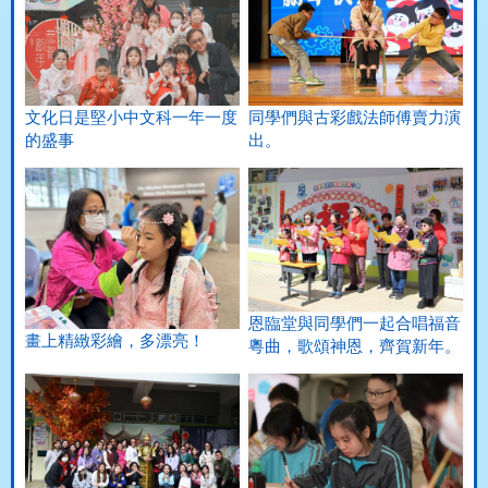
文化日是堅小中文科一年一度
同學們與古彩戲法師傅賣力演
的盛事
出。
恩臨堂與同學們一起合唱福音
畫上精緻彩繪，多漂亮！
粵曲，歌頌神恩，齊賀新年。