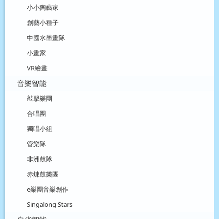
小小陶藝家
創藝小種子
中國水墨畫隊
小畫家
VR繪畫
音樂智能
敲擊樂團
合唱團
獨唱小組
管樂隊
非洲鼓隊
赤煉鼓樂團
e樂團音樂創作
Singalong Stars