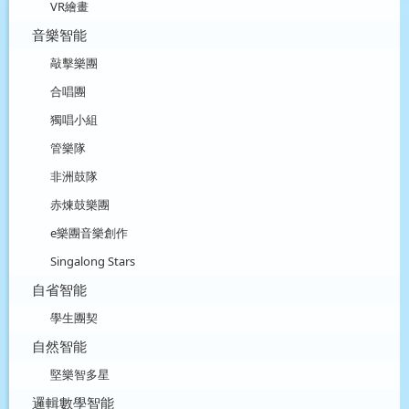
VR繪畫
音樂智能
敲擊樂團
合唱團
獨唱小組
管樂隊
非洲鼓隊
赤煉鼓樂團
e樂團音樂創作
Singalong Stars
自省智能
學生團契
自然智能
堅樂智多星
邏輯數學智能