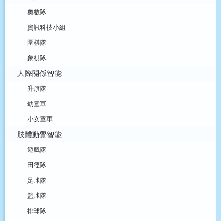
奧數隊
資訊科技小組
圍棋隊
象棋隊
人際關係智能
升旗隊
幼童軍
小女童軍
肢體動覺智能
遊戲隊
田徑隊
足球隊
籃球隊
排球隊