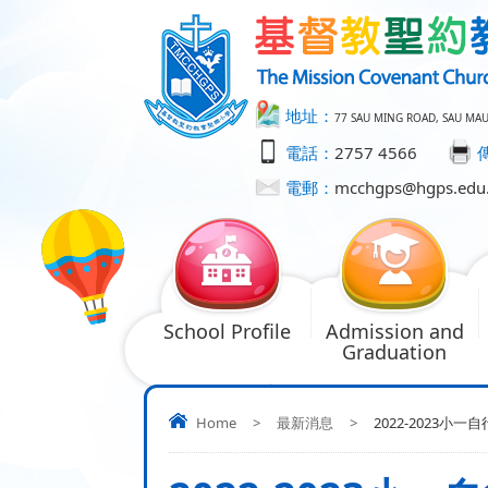
地址：
77 SAU MING ROAD, SAU MA
電話：
2757 4566
電郵：
mcchgps@hgps.edu
School Profile
Admission and
Graduation
Home
>
最新消息
>
2022-2023小