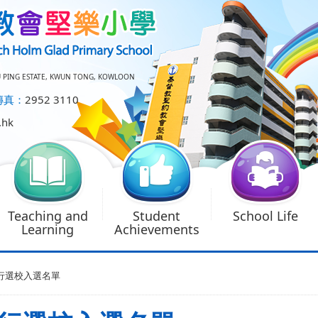
U PING ESTATE, KWUN TONG, KOWLOON
傳真：
2952 3110
.hk
Teaching and
Student
School Life
Learning
Achievements
一自行選校入選名單