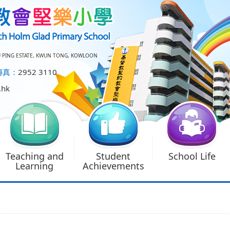
U PING ESTATE, KWUN TONG, KOWLOON
傳真：
2952 3110
.hk
Teaching and
Student
School Life
Learning
Achievements