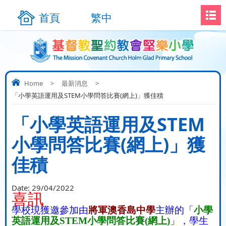
首頁
繁中
Home
>
最新消息
>
「小學英語運用及STEM小學問答比賽(網上)」獲佳積
「小學英語運用及STEM
小學問答比賽(網上)」獲
佳積
Date:
29/04/2022
喜訊
學校現獲邀參加由
將軍澳香島中學
主辦的「
小學
英語運用及
STEM
小學問答比賽
(
網上
)
」，學生