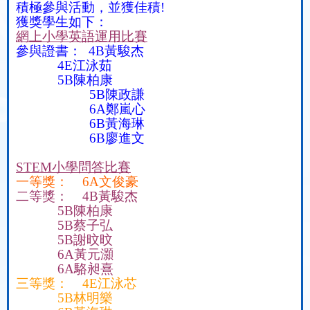
積極參與活動，並獲佳積
!
獲獎學生如下：
網上小學英語運用比賽
參與證書：
4B
黃駿杰
4E
江泳茹
5B
陳柏康
5B
陳政謙
6A
鄭嵐心
6B
黃海琳
6B
廖進文
STEM
小學問答比賽
一等獎：
6A
文俊豪
二等獎：
4B
黃駿杰
5B
陳柏康
5B
蔡子弘
5B
謝旼旼
6A
黃元灝
6A
駱昶熹
三等獎：
4E
江泳芯
5B
林明樂