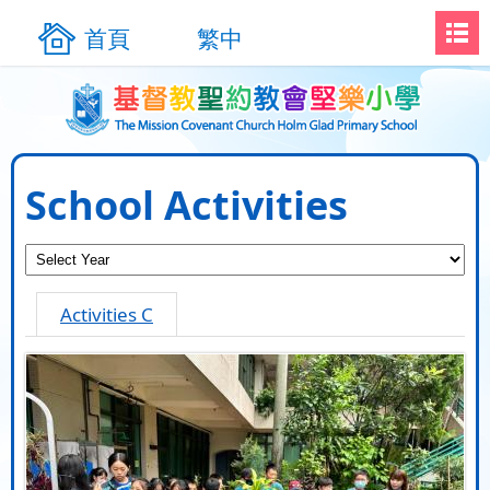
首頁
繁中
School Activities
Activities C