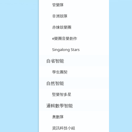
管樂隊
非洲鼓隊
赤煉鼓樂團
e樂團音樂創作
Singalong Stars
自省智能
學生團契
自然智能
堅樂智多星
邏輯數學智能
奧數隊
資訊科技小組