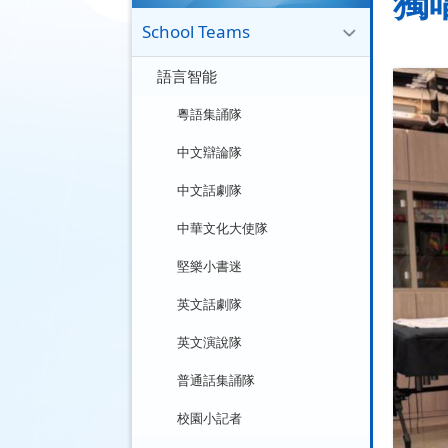
獨
School Teams
語言智能
粵語集誦隊
中文辯論隊
中文話劇隊
中華文化大使隊
堅樂小書迷
英文話劇隊
英文演說隊
普通話集誦隊
校園小記者