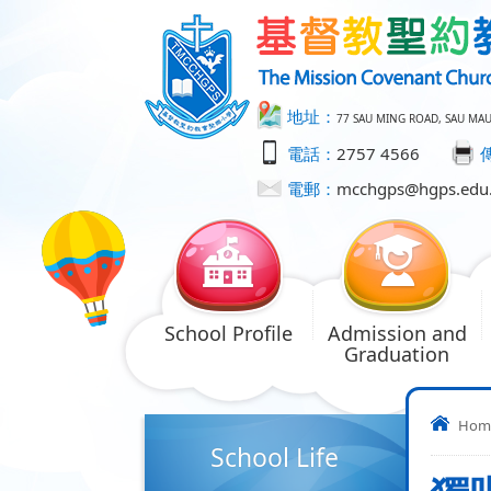
地址：
77 SAU MING ROAD, SAU MA
電話：
2757 4566
電郵：
mcchgps@hgps.edu
School Profile
Admission and
Graduation
Hom
School Life