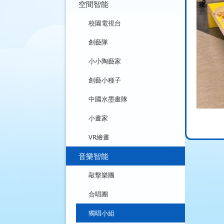
空間智能
校園電視台
創藝隊
小小陶藝家
創藝小種子
中國水墨畫隊
小畫家
VR繪畫
音樂智能
敲擊樂團
合唱團
獨唱小組