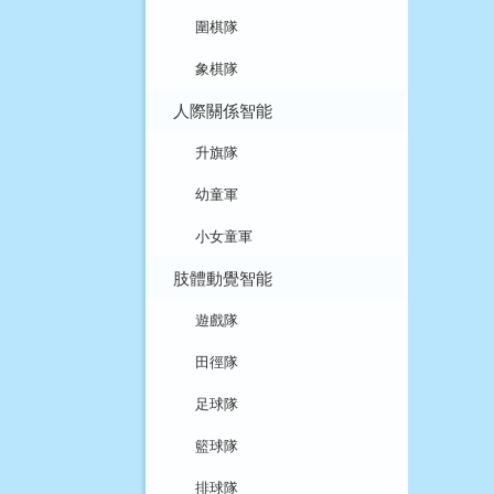
圍棋隊
象棋隊
人際關係智能
升旗隊
幼童軍
小女童軍
肢體動覺智能
遊戲隊
田徑隊
足球隊
籃球隊
排球隊