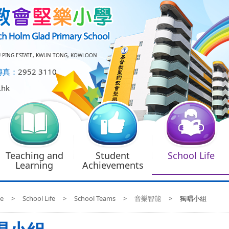
U PING ESTATE, KWUN TONG, KOWLOON
傳真：
2952 3110
.hk
Teaching and
Student
School Life
Learning
Achievements
e
>
School Life
>
School Teams
>
音樂智能
>
獨唱小組