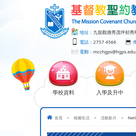
地址：
九龍觀塘秀茂坪邨秀
電話：
2757 4566
電郵：
mcchgps@hgps.edu
學校資料
入學及升中
首頁
>
校園生活
>
活動影片
>
NetC