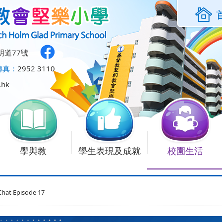
明道77號
傳真：
2952 3110
.hk
學與教
學生表現及成就
校園生活
hat Episode 17