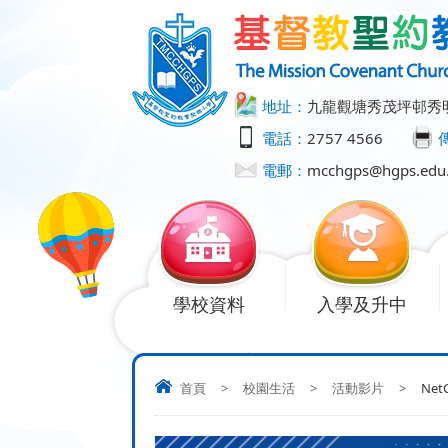
地址：
九龍觀塘秀茂坪邨秀
電話：
2757 4566
電郵：
mcchgps@hgps.edu
學校資料
入學及升中
首頁
>
校園生活
>
活動影片
>
NetC