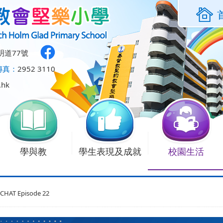
明道77號
傳真：
2952 3110
.hk
學與教
學生表現及成就
校園生活
CHAT Episode 22