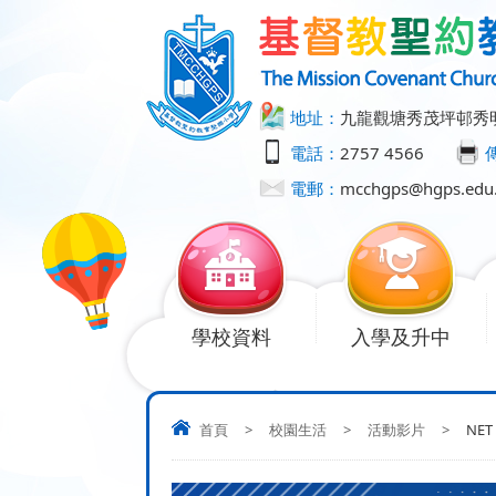
地址：
九龍觀塘秀茂坪邨秀
電話：
2757 4566
電郵：
mcchgps@hgps.edu
學校資料
入學及升中
首頁
>
校園生活
>
活動影片
>
NET 