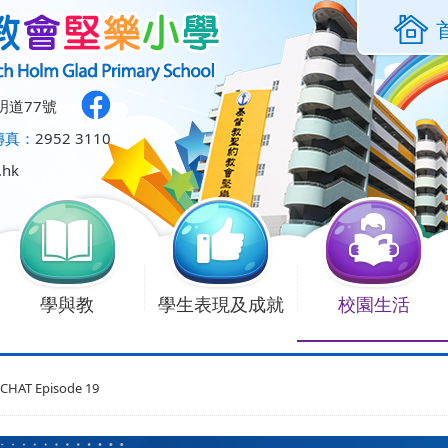
明道77號
傳真：
2952 3110
.hk
學與教
學生表現及成就
校園生活
CHAT Episode 19