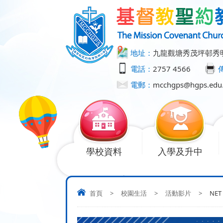
地址：
九龍觀塘秀茂坪邨秀
電話：
2757 4566
電郵：
mcchgps@hgps.edu
學校資料
入學及升中
首頁
>
校園生活
>
活動影片
>
NET 