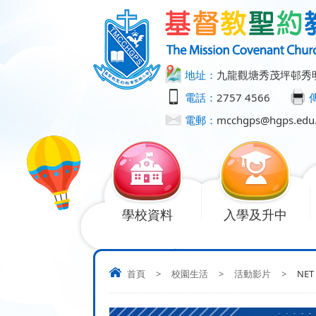
地址：
九龍觀塘秀茂坪邨秀
電話：
2757 4566
電郵：
mcchgps@hgps.edu
學校資料
入學及升中
首頁
>
校園生活
>
活動影片
>
NET 