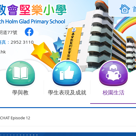
明道77號
傳真：
2952 3110
.hk
學與教
學生表現及成就
校園生活
CHAT Episode 12