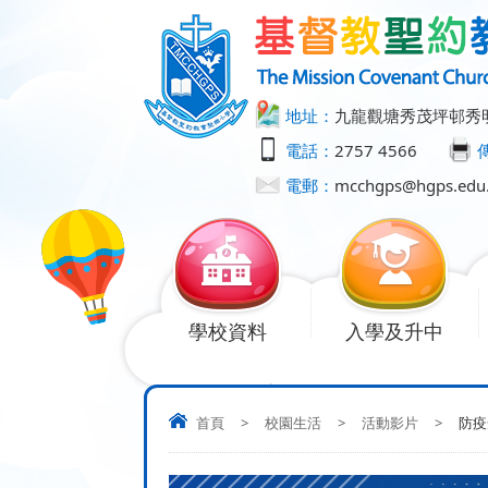
地址：
九龍觀塘秀茂坪邨秀
電話：
2757 4566
電郵：
mcchgps@hgps.edu
學校資料
入學及升中
首頁
>
校園生活
>
活動影片
>
防疫短