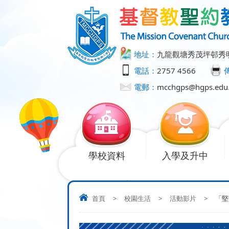
地址：
九龍觀塘秀茂坪邨秀
電話：
2757 4566
電郵：
mcchgps@hgps.edu
學校資料
入學及升中
首頁
>
校園生活
>
活動影片
>
「堅