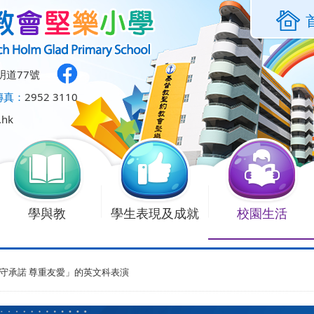
明道77號
傳真：
2952 3110
.hk
學與教
學生表現及成就
校園生活
守承諾 尊重友愛」的英文科表演