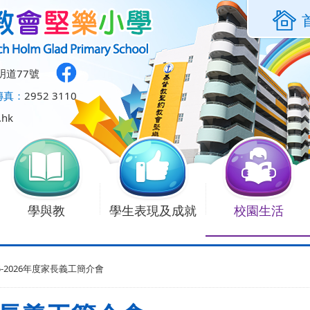
明道77號
傳真：
2952 3110
.hk
學與教
學生表現及成就
校園生活
25-2026年度家長義工簡介會