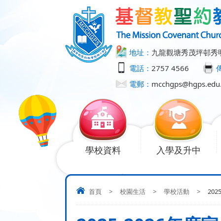
地址：
九龍觀塘秀茂坪邨秀
電話：
2757 4566
電郵：
mcchgps@hgps.edu
學校資料
入學及升中
首頁
>
校園生活
>
學校活動
>
20