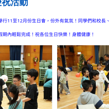
慶祝活動
11
12
舉行
至
月份生日會，份外有氣氛！同學們和校長
假期內輕鬆完成！祝各位生日快樂！身體健康！