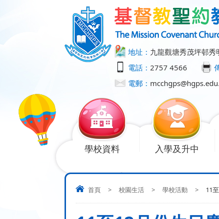
地址：
九龍觀塘秀茂坪邨秀
電話：
2757 4566
電郵：
mcchgps@hgps.edu
學校資料
入學及升中
首頁
>
校園生活
>
學校活動
>
11