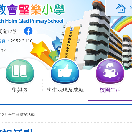
明道77號
傳真：
2952 3110
.hk
學與教
學生表現及成就
校園生活
至12月份生日慶祝活動