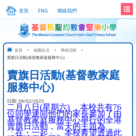
首頁
ENG
聯絡我們
首頁
>
校園生活
>
學校活動
>
賣旗日活動(基督教家庭服務中心)
賣旗日活動(基督教家庭
服務中心)
日期:
08/02/2025
二月八日
(
星期六
)
，本校共有
76
位同學連同他們的家長參加了由
基督教家庭服務中心舉行的全港
賣旗日活動，當天的主題為
「在
・
一起」。本校希望透過此