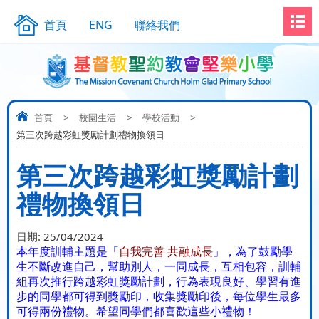
首頁
ENG
聯絡我們
首頁
>
校園生活
>
學校活動
>
第三次跨越彩虹獎勵計劃禮物換領日
第三次跨越彩虹獎勵計劃
禮物換領日
日期:
25/04/2024
本年度訓輔主題是「
自我完善
共融成長
」，為了鼓勵學
生不斷改進自己，幫助別人，一同成長，互相包容，訓輔
組再次推行跨越彩虹獎勵計劃，行為表現良好、學習有進
步的同學都可得到獎勵印，收集獎勵印後，每位學生最多
可得兩份禮物。希望同學們都喜歡這些小禮物！