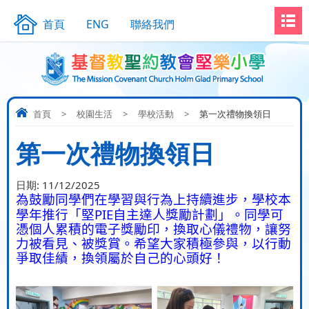
首頁
ENG
聯絡我們
首頁
>
校園生活
>
學校活動
>
第一次禮物換領日
第一次禮物換領日
日期:
11/12/2025
為鼓勵同學們在學習與行為上持續進步，學校本
PIE
學年推行「堅
自主達人獎勵計劃」。同學可
憑個人累積的電子獎勵印，換取心儀禮物，讓努
力被看見、被獎賞。希望大家積極參與，以行動
爭取佳績，換領屬於自己的心頭好！