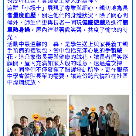
秀茂坪社區，實踐愛主愛人的精神。
這群「小護士」展現了專業與細心，親切地為長
者
量度血壓
，關注他們的身體狀況。除了關心問
候外，師生們更與長者一同玩
健腦遊戲
及進行
簡
單熱身操
，屋內洋溢著歡笑聲，共度了愉快的時
光。
活動中最溫馨的一幕，是學生送上與家長義工親
手預備的禮物包，當中包括充滿心思的
手製絨
花
。這朵象徵長壽與健康的絨花，讓長者們笑逐
顏開，屋內充滿如家人般的暖意。透過這次探
訪，同學們不僅發揮了醫護培訓所學，更在服務
中學會體貼長輩的需要，讓這份跨代情誼在社區
中燦爛綻放。