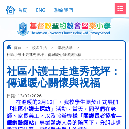
首頁
ENG
聯絡我們
首頁
>
校園生活
>
學校活動
>
社區小護士走進秀茂坪：傳遞暖心關懷與祝福
社區小護士走進秀茂坪：
傳遞暖心關懷與祝福
日期:
13/02/2026
在溫暖的
2
月
13
日，我校學生團契正式展開
「社區小護士探訪」
活動。當天，同學們在老
師、家長義工，以及協辦機構「
關護長者協會
—
銀齡醫護站」
專業醫護人員的陪同下，分組走進