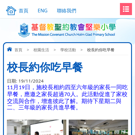
首頁
ENG
聯絡我們
首頁
>
校園生活
>
學校活動
>
校長約你吃早餐
校長約你吃早餐
日期:
19/11/2024
月
日，施校長相約四至六年級的家長一同吃
11
19
早餐，應邀之家長超過
人。此活動促進了家校
70
交流與合作，增進彼此了解。期待下星期二與
二、三年級的家長共進早餐
。