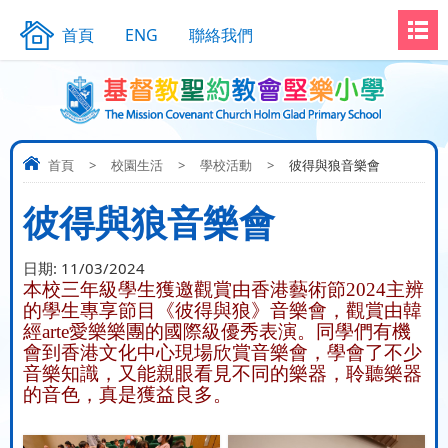
首頁
ENG
聯絡我們
首頁
>
校園生活
>
學校活動
>
彼得與狼音樂會
彼得與狼音樂會
日期:
11/03/2024
本校三年級學生獲邀觀賞由香港藝術節
2024
主辨
的學生專享節目《彼得與狼》音樂會，觀賞由韓
經
arte
愛樂樂團的國際級優秀表演。同學們有機
會到香港文化中心現場欣賞音樂會，學會了不少
音樂知識，又能親眼看見不同的樂器，聆聽樂器
的音色，真是獲益良多。