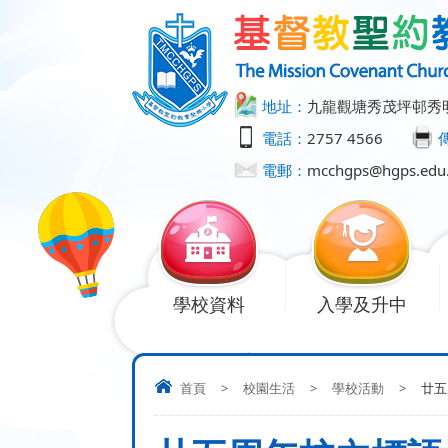
地址：
九龍觀塘秀茂坪邨秀
電話：
2757 4566
電郵：
mcchgps@hgps.edu
學校資料
入學及升中
首頁
>
校園生活
>
學校活動
>
廿五