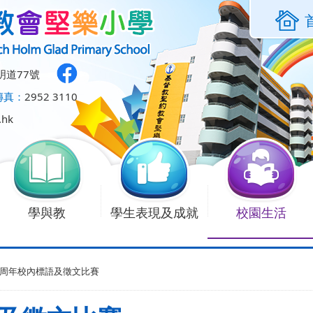
明道77號
傳真：
2952 3110
.hk
學與教
學生表現及成就
校園生活
周年校內標語及徵文比賽