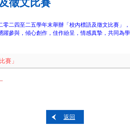
及徵文比賽
二零二四至二五學年末舉辦「校內標語及徵文比賽」，
踴躍參與，傾心創作，佳作紛呈，情感真摯，共同為學
比賽」
」
返回