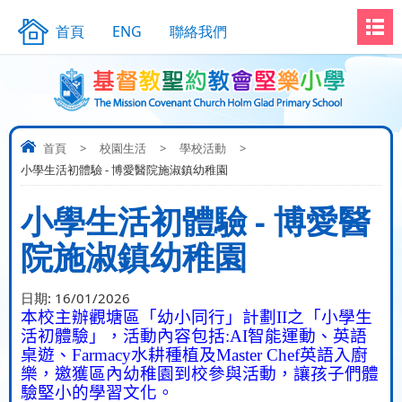
首頁
ENG
聯絡我們
首頁
>
校園生活
>
學校活動
>
小學生活初體驗 - 博愛醫院施淑鎮幼稚園
小學生活初體驗 - 博愛醫
院施淑鎮幼稚園
日期:
16/01/2026
本校主辦觀塘區「幼小同行」計劃
II
之「小學生
活初體驗」，活動內容包括
:AI
智能運動、英語
桌遊、
Farmacy
水耕種植及
Master Chef
英語入廚
樂，邀獲區內幼稚園到校參與活動，讓孩子們體
驗堅小的學習文化。