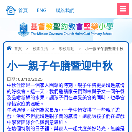
首頁
ENG
聯絡我們
首頁
>
校園生活
>
學校活動
>
小一親子午膳暨迎中秋
小一親子午膳暨迎中秋
日期:
03/10/2025
中秋佳節是一個家人團聚的時刻，親子午膳更是增進感情
的好機會。這一天，我們邀請家長們到校與子女一同午餐
及品嚐新鮮的水果，讓孩子們在享受美食的同時，也學會
珍惜家庭的溫暖。
午膳過後，我們為家長及小一學生們安排了一些親子遊
戲，活動不但能增進親子間的感情，還能讓孩子們在遊戲
中學習團隊合作與創意思維。
在這個特別的日子裡，與家人一起共度美好時光，無論是