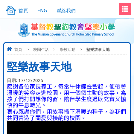
首頁
ENG
聯絡我們
首頁
>
校園生活
>
學校活動
>
堅樂故事天地
堅樂故事天地
日期:
17/12/2025
感謝各位家長義工，每當午休鐘聲響起，便帶著
溫暖的笑容走進校園，用一個個生動的故事，為
孩子們打開想像的窗，陪伴學生度過既充實又愉
快的午息時光。
衷心感謝你們，用故事播下溫暖的種子，為我們
共同營造了關愛與接納的校園。