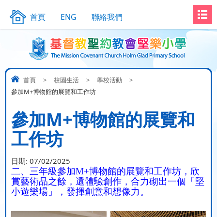
首頁
ENG
聯絡我們
首頁
>
校園生活
>
學校活動
>
參加M+博物館的展覽和工作坊
參加M+博物館的展覽和
工作坊
日期:
07/02/2025
二、三年級參加
M+
博物館的展覽和工作坊，欣
賞藝術品之餘，還體驗創作，合力砌出一個「堅
小遊樂場」，發揮創意和想像力。