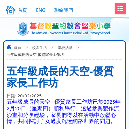
首頁
ENG
聯絡我們
首頁
>
校園生活
>
學校活動
>
五年級成長的天空-優質家長工作坊
五年級成長的天空-優質
家長工作坊
日期:
20/02/2025
五年級成長的天空
優質家長工作坊已於
年
-
2025
月
日（星期四）順利舉行。透過參與製作流
2
20
沙畫和分享經驗，家長們得以在活動中放鬆心
情，共同探討子女過度沉迷網路世界的問題。