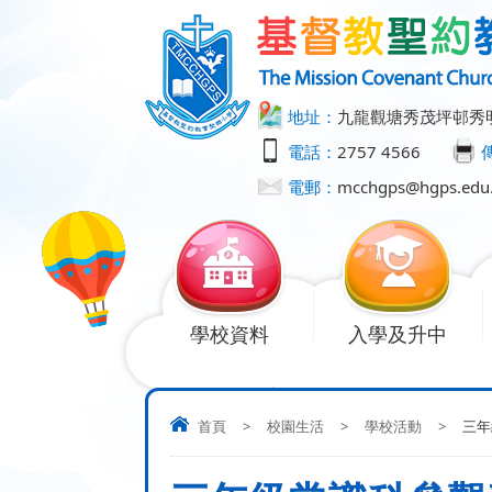
地址：
九龍觀塘秀茂坪邨秀
電話：
2757 4566
電郵：
mcchgps@hgps.edu
學校資料
入學及升中
首頁
>
校園生活
>
學校活動
>
三年