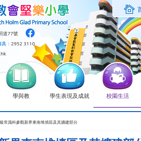
明道77號
傳真：
2952 3110
.hk
學與教
學生表現及成就
校園生活
級常識科參觀新界東南堆填區及其擴建部分