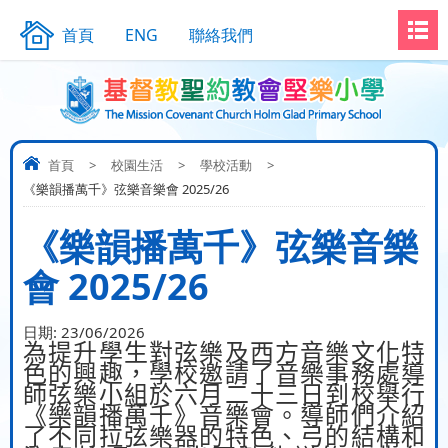
首頁
ENG
聯絡我們
首頁
>
校園生活
>
學校活動
>
《樂韻播萬千》弦樂音樂會 2025/26
《樂韻播萬千》弦樂音樂
會 2025/26
日期:
23/06/2026
為提升學生對弦樂及西方音樂文化特
色的興趣，學校邀請了音樂事務處導
師弦樂小組於六月二十三日到校舉行
《樂韻播萬千》音樂會。導師們介紹
了不同拉弦樂器的特色、弓的結構和