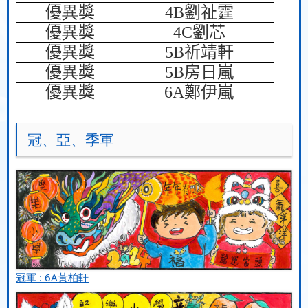
優
異
獎
4B
劉祉霆
優
異
獎
4C
劉芯
優
異
獎
5B
祈靖軒
優
異
獎
5B
房日嵐
優
異
獎
6A
鄭伊嵐
冠、亞、季軍
冠軍 : 6A黃柏軒