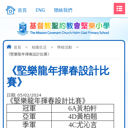
首頁
ENG
聯絡我們
首頁
>
校園生活
>
學校活動
>
《堅樂龍年揮春設計比賽》
《堅樂龍年揮春設計比
賽》
日期:
05/02/2024
《堅樂龍年揮春設計比
賽
》
冠軍
6A
黃柏軒
亞軍
4D
黃柏翹
季軍
4C
尤沁言