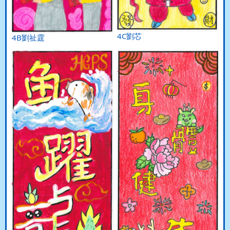
4C劉芯
4B劉祉霆