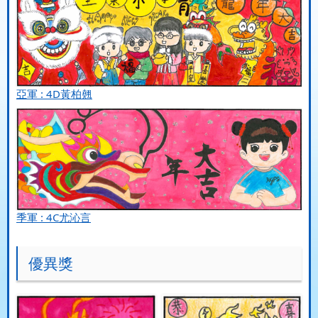
亞軍 : 4D黃柏翹
季軍 : 4C尤沁言
優異獎