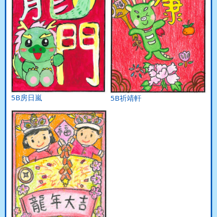
5B房日嵐
5B祈靖軒